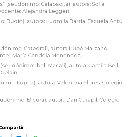
” (seudónimo: Calabacita), autora: Sofia
ocente: Alejandra Leggeri
mo: Budin), autora: Ludmila Barría. Escuela Antú
eudónimo: Catedral), autora Irupé Marzano
cente: María Candela Menendez.
eudónimo: Ibell Macali), autora: Camila Belli.
Gelain.
nimo: Lupita), autora: Valentina Flores. Colegio
.
eudónimo: El cura), autor: Dan Curapil. Colegio
Compartir