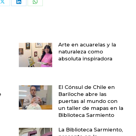
Share
Share
Share
on
on
on
book
X
LinkedIn
WhatsApp
Arte en acuarelas y la
naturaleza como
absoluta inspiradora
El Cónsul de Chile en
e
Bariloche abre las
puertas al mundo con
un taller de mapas en la
Biblioteca Sarmiento
La Biblioteca Sarmiento,