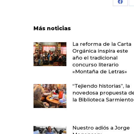
Share
on
Face
Más noticias
La reforma de la Carta
Orgánica inspira este
año el tradicional
concurso literario
«Montaña de Letras»
“Tejiendo historias”, la
novedosa propuesta d
la Biblioteca Sarmiento
Nuestro adiós a Jorge