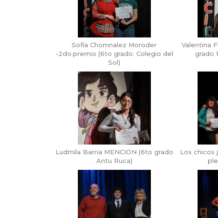
Sofía Chomnalez Moroder
Valentina 
-2do.premio (6to grado. Colegio del
grado M
Sol)
Ludmila Barria MENCION (6to grado
Los chicos 
Antu Ruca)
ple