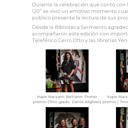
Durante la celebración que contó con
120” se vivió un emotivo momento cua
público presente la lectura de sus pro
Desde la Biblioteca Sarmiento agradec
acompañaron esta edición con importa
Teleférico Cerro Otto y las librerías Yen
Irupe Marzano Bettanin. Primer
Irupe Marz
premio (7mo grado. Dante Alighieri)
premio ( 7mo 