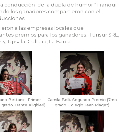
 la conducción de la dupla de humor “Tranqui
ndo los ganadores compartieron con el
ducciones.
ieron a las empresas locales que
ntes premios para los ganadores, Turisur SRL,
ny, Upsala, Cultura, La Barca.
ano Bettanin. Primer
Camila Belli. Segundo Premio (7mo
grado. Dante Alighieri)
grado. Colegio Jean Piaget)