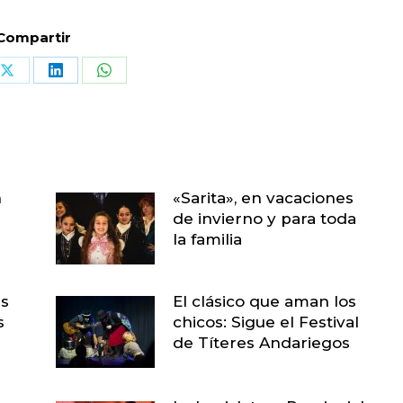
Compartir
Share
Share
Share
on
on
on
book
X
LinkedIn
WhatsApp
n
«Sarita», en vacaciones
de invierno y para toda
la familia
as
El clásico que aman los
s
chicos: Sigue el Festival
de Títeres Andariegos