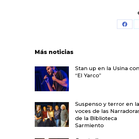
Share
on
Face
Más noticias
Stan up en la Usina co
“El Yarco”
Suspenso y terror en l
voces de las Narradora
de la Biblioteca
Sarmiento