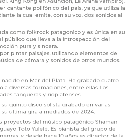
sol, King Kong en Asunción, La Araña vampiro).
 cantante polifónico del país, ya que utiliza la
ante la cual emite, con su voz, dos sonidos al
da como folkrock patagonico y es única en su
público que lleva a la introspección del
moción pura y sincera.
por pintar paisajes, utilizando elementos del
la música de cámara y sonidos de otros mundos.
r nacido en Mar del Plata. Ha grabado cuatro
to a diversas formaciones, entre ellas Los
ades tangueras y rioplatenses.
su quinto disco solista grabado en varias
 su última gira a mediados de 2024.
es proyectos del músico patagónico Shaman
guayo Toto Yulelé. Es pianista del grupo de
negras, y desde hace 10 años es director de la