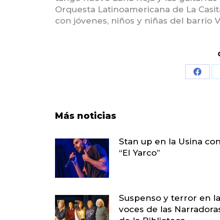
Orquesta Latinoamericana de La Casita
con jóvenes, niños y niñas del barrio V
Share
on
Face
Más noticias
Stan up en la Usina co
“El Yarco”
Suspenso y terror en l
voces de las Narradora