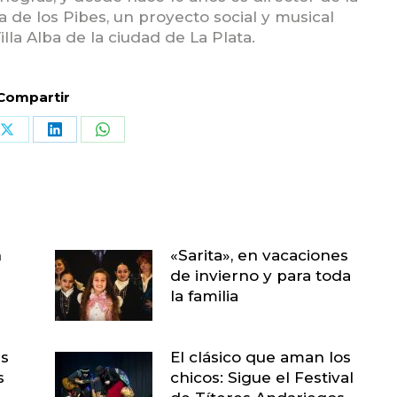
 de los Pibes, un proyecto social y musical
illa Alba de la ciudad de La Plata.
Compartir
Share
Share
Share
on
on
on
book
X
LinkedIn
WhatsApp
n
«Sarita», en vacaciones
de invierno y para toda
la familia
as
El clásico que aman los
s
chicos: Sigue el Festival