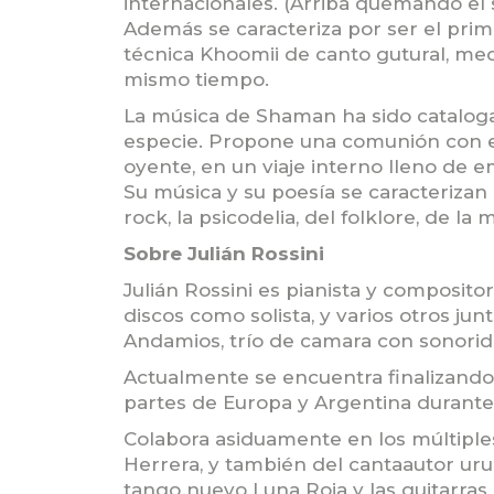
internacionales. (Arriba quemando el 
Además se caracteriza por ser el primer
técnica Khoomii de canto gutural, medi
mismo tiempo.
La música de Shaman ha sido cataloga
especie. Propone una comunión con el 
oyente, en un viaje interno lleno de e
Su música y su poesía se caracterizan 
rock, la psicodelia, del folklore, de 
Sobre Julián Rossini
Julián Rossini es pianista y composito
discos como solista, y varios otros jun
Andamios, trío de camara con sonorid
Actualmente se encuentra finalizando 
partes de Europa y Argentina durante
Colabora asiduamente en los múltipl
Herrera, y también del cantaautor uru
tango nuevo Luna Roja y las guitarras 