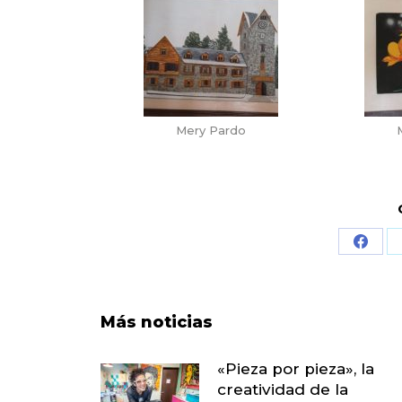
Mery Pardo
Share
on
Face
Más noticias
«Pieza por pieza», la
creatividad de la