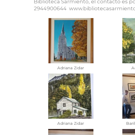
Biblioteca Sarmiento, el contacto es po
2944900644 www.bibliotecasarmiento.
Adriana Zidar
A
Adriana Zidar
Bari