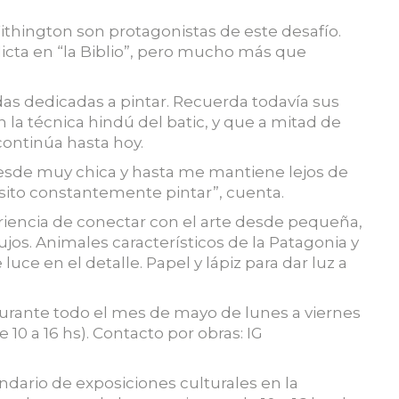
ithington son protagonistas de este desafío.
icta en “la Biblio”, pero mucho más que
das dedicadas a pintar. Recuerda todavía sus
a técnica hindú del batic, y que a mitad de
continúa hasta hoy.
ó desde muy chica y hasta me mantiene lejos de
sito constantemente pintar”, cuenta.
riencia de conectar con el arte desde pequeña,
jos. Animales característicos de la Patagonia y
uce en el detalle. Papel y lápiz para dar luz a
 durante todo el mes de mayo de lunes a viernes
 10 a 16 hs). Contacto por obras: IG
endario de exposiciones culturales en la