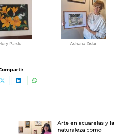
Mery Pardo
Adriana Zidar
Compartir
Share
Share
Share
on
on
on
book
X
LinkedIn
WhatsApp
Arte en acuarelas y la
naturaleza como