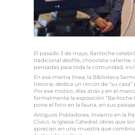
El pasado 3 de mayo, Bariloche celebró
tradicional desfile, chocolate caliente,
pensadas para toda la comunidad, incl
En esa misma línea, la Biblioteca Sarm
historia, dedica un rincón de “su casa” 
Por ese motivo, días atrás y en el mar
formalmente la exposición “Bariloche I
pone el foco en la fauna, en sus paisajes
Antiguos Pobladores, Invierno en la P
Cívico, la Iglesia Catedral; obras que s
aprecian en una muestra que combina t