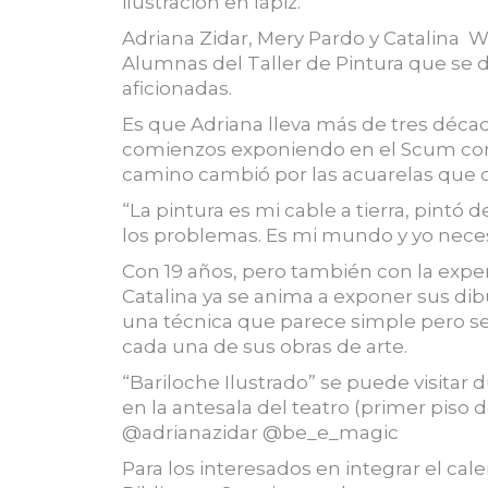
ilustración en lápiz.
Adriana Zidar, Mery Pardo y Catalina W
Alumnas del Taller de Pintura que se d
aficionadas.
Es que Adriana lleva más de tres déca
comienzos exponiendo en el Scum con l
camino cambió por las acuarelas que 
“La pintura es mi cable a tierra, pint
los problemas. Es mi mundo y yo nece
Con 19 años, pero también con la expe
Catalina ya se anima a exponer sus dibu
una técnica que parece simple pero se l
cada una de sus obras de arte.
“Bariloche Ilustrado” se puede visitar
en la antesala del teatro (primer piso de
@adrianazidar @be_e_magic
Para los interesados en integrar el cal